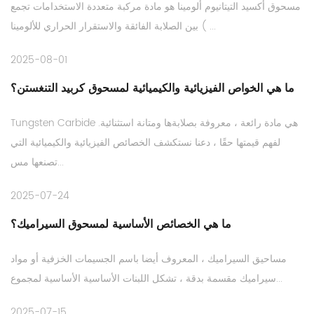
مسحوق أكسيد التيتانيوم ألومينا هو مادة مركبة متعددة الاستخدامات تجمع
بين الصلابة الفائقة والاستقرار الحراري للألومينا ( ...
2025-08-01
ما هي الخواص الفيزيائية والكيميائية لمسحوق كربيد التنغستن؟
Tungsten Carbide هي مادة رائعة ، معروفة بصلابةها ومتانة استثنائية.
لفهم قيمتها حقًا ، دعنا نستكشف الخصائص الفيزيائية والكيميائية التي
تصنعها مس...
2025-07-24
ما هي الخصائص الأساسية لمسحوق السيراميك؟
مساحيق السيراميك ، المعروف أيضا باسم الجسيمات الخزفية أو مواد
سيراميك مقسمة بدقة ، تشكل اللبنات الأساسية الأساسية لمجموع...
2025-07-15