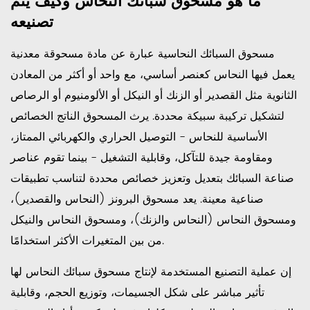
ما هو مسحوق سبائك النحاس وكيف يتم
ما
تصنيعه
هو
مسحوق
مسحوق السبائك النحاسية عبارة عن مادة مسحوقة معدنية
سبائك
يعمل فيها النحاس كعنصر أساسي، مع واحد أو أكثر من المعادن
النحاس
الثانوية مثل القصدير أو الزنك أو النيكل أو الألومنيوم أو الرصاص
وكيف
يتم
لتشكيل تركيبة سبيكة محددة. يرث المسحوق الناتج الخصائص
تصنيعه
الأساسية للنحاس - التوصيل الحراري والكهربائي الممتاز،
1.1
ومقاومة جيدة للتآكل، وقابلية التشغيل - بينما تقوم عناصر
ذرات
صناعة السبائك بتعديل وتعزيز خصائص محددة لتناسب تطبيقات
الماء
صناعية معينة. يعد مسحوق البرونز (النحاس والقصدير)،
1.2
ومسحوق النحاس (النحاس والزنك)، ومسحوق النحاس والنيكل
الانحلال
من بين المتغيرات الأكثر استخدامًا.
الغازي
1.3
إن عملية التصنيع المستخدمة لإنتاج مسحوق سبائك النحاس لها
صناعة
تأثير مباشر على شكل الجسيمات، وتوزيع الحجم، وقابلية
السبائك