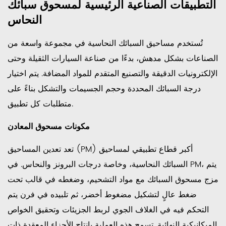
التطبيقات الصناعية الرئيسية لمسحوق سبائك
اعتبارات
المناولة
النحاس
والتخزين
تُستخدم مساحيق السبائك النحاسية في مجموعة واسعة من
والسلامة
6
الصناعات بشكل مدهش، بدءًا من صناعة السيارات الثقيلة وحتى
اختيار
الإلكترونيات الدقيقة والتصنيع المتقدم للمواد المضافة. يتم اختيار
مسحوق
درجة السبائك المحددة وحجم الجسيمات والتشكل بناءً على
سبائك
متطلبات كل تطبيق.
النحاس
المناسب
مكونات مسحوق المعادن
لتطبيقك
تعد تعدين المساحيق (PM) أكبر قطاع تطبيقي لمساحيق
7
السبائك النحاسية، وخاصة درجات البرونز والنحاس. في PM، يتم
اتجاهات
مزج مسحوق السبائك مع مواد التشحيم، وضغطه في قالب تحت
السوق
والاستخدامات
ضغط عالٍ لتشكيل مضغوط أخضر، ثم تلبيده في فرن يتم
الناشئة
التحكم فيه في الغلاف الجوي لربط الجزيئات وتحقيق الخواص
لمسحوق
الميكانيكية النهائية. تسمح هذه العملية بإنتاج الأجزاء المعقدة ذات