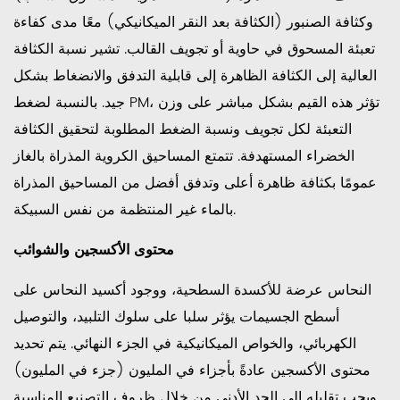
وكثافة الصنبور (الكثافة بعد النقر الميكانيكي) معًا مدى كفاءة
تعبئة المسحوق في حاوية أو تجويف القالب. تشير نسبة الكثافة
العالية إلى الكثافة الظاهرة إلى قابلية التدفق والانضغاط بشكل
جيد. بالنسبة لضغط PM، تؤثر هذه القيم بشكل مباشر على وزن
التعبئة لكل تجويف ونسبة الضغط المطلوبة لتحقيق الكثافة
الخضراء المستهدفة. تتمتع المساحيق الكروية المذراة بالغاز
عمومًا بكثافة ظاهرة أعلى وتدفق أفضل من المساحيق المذراة
بالماء غير المنتظمة من نفس السبيكة.
محتوى الأكسجين والشوائب
النحاس عرضة للأكسدة السطحية، ووجود أكسيد النحاس على
أسطح الجسيمات يؤثر سلبا على سلوك التلبيد، والتوصيل
الكهربائي، والخواص الميكانيكية في الجزء النهائي. يتم تحديد
محتوى الأكسجين عادةً بأجزاء في المليون (جزء في المليون)
ويجب تقليله إلى الحد الأدنى من خلال ظروف التصنيع المناسبة