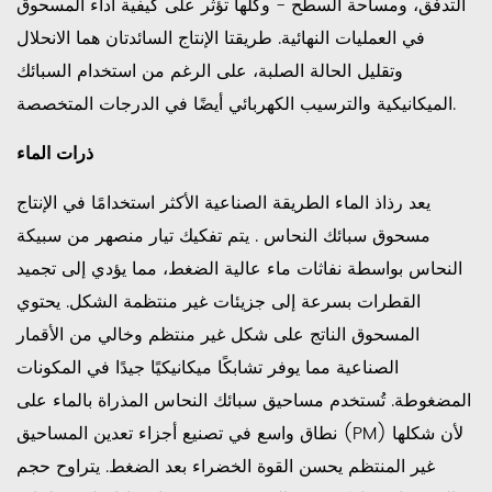
التدفق، ومساحة السطح - وكلها تؤثر على كيفية أداء المسحوق
الميكانيكية
في العمليات النهائية. طريقتا الإنتاج السائدتان هما الانحلال
2
وتقليل الحالة الصلبة، على الرغم من استخدام السبائك
الأنواع
الميكانيكية والترسيب الكهربائي أيضًا في الدرجات المتخصصة.
الرئيسية
لمساحيق
ذرات الماء
سبائك
النحاس
يعد رذاذ الماء الطريقة الصناعية الأكثر استخدامًا في الإنتاج
وتركيباتها
مسحوق سبائك النحاس
. يتم تفكيك تيار منصهر من سبيكة
3
النحاس بواسطة نفاثات ماء عالية الضغط، مما يؤدي إلى تجميد
التطبيقات
القطرات بسرعة إلى جزيئات غير منتظمة الشكل. يحتوي
الصناعية
المسحوق الناتج على شكل غير منتظم وخالي من الأقمار
الرئيسية
الصناعية مما يوفر تشابكًا ميكانيكيًا جيدًا في المكونات
لمسحوق
المضغوطة. تُستخدم مساحيق سبائك النحاس المذراة بالماء على
سبائك
النحاس
نطاق واسع في تصنيع أجزاء تعدين المساحيق (PM) لأن شكلها
3.1
غير المنتظم يحسن القوة الخضراء بعد الضغط. يتراوح حجم