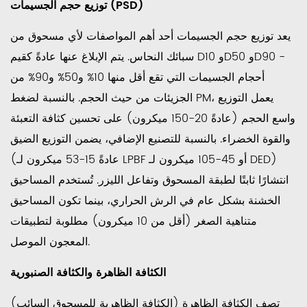
توزيع حجم الجسيمات (PSD)
يعد توزيع حجم الجسيمات أحد أهم المواصفات لأي مسحوق من
سبائك النحاس. يتم الإبلاغ عنها عادةً كقيم D10 وD50 وD90 -
أحجام الجسيمات التي تقع أقل منها 10% و50% و90% من
الجزيئات من حيث الحجم. بالنسبة لضغط PM، يعمل التوزيع
واسع الحجم (عادةً 20-150 ميكرون) على تحسين كثافة التعبئة
والقوة الخضراء. بالنسبة للتصنيع الإضافي، يضمن التوزيع الضيق
(عادةً 15-53 ميكرون لـ LPBF أو 45-105 ميكرون لـ DED)
انتشارًا ثابتًا لطبقة المسحوق وتفاعل الليزر. تُستخدم المساحيق
الخشنة بشكل عام في الرش الحراري، بينما تكون المساحيق
متناهية الصغر (أقل من 10 ميكرون) مطلوبة لتطبيقات
المعجون الموصل.
الكثافة الظاهرة والكثافة الصنبورية
تصف الكثافة الظاهرة (الكثافة الظاهرية للمسحوق السائب)