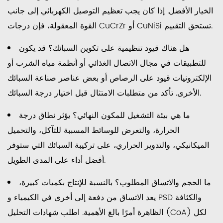
الخيار الأفضل. إذا كان يجب تعظيم التوصيل الكهربائي إلى جانب
القوة المعقولة، فإن درجات CuCrZr أو CuNiSi تستحق التقييم.
هل هناك قيود تنظيمية على تكوين السبائك؟
قد يكون
للتطبيقات في مجال الاتصال الغذائي أو أنظمة مياه الشرب أو
الإلكترونيات قيود على الرصاص أو بعض عناصر صناعة السبائك
الأخرى. تأكد من متطلبات الامتثال قبل اختيار درجة السبائك.
ما هي بيئة التشغيل للمكون النهائي؟
يؤثر نطاق درجة
الحرارة، والتعرض للوسائط المسببة للتآكل، والتحميل
الميكانيكي، والتدوير الحراري، على تركيبة السبائك التي ستوفر
أفضل أداء على المدى الطويل.
ما الحجم والاتساق المطلوب؟
بالنسبة للإنتاج بكميات كبيرة،
يعد الاتساق من دفعة إلى أخرى في الكيمياء و PSD والكثافة
الظاهرة أمرًا بالغ الأهمية. اطلب شهادات التحليل (CoA) لكل