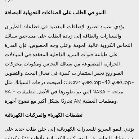
النمو في الطلب على الصناعات التحويلية المضافة
يؤدي اعتماد تصنيع الإضافات المعدنية في قطاعات الطيران
والسيارات والطاقة إلى زيادة الطلب على مساحيق سبائك
النحاس الكروية عالية الجودة. وعلى وجه الخصوص، فإن القدرة
على طباعة قنوات التبريد الداخلية المعقدة في المبادلات
الحرارية المصنوعة من سبائك النحاس ومكونات محركات
الصواريخ تحفز استثمارات كبيرة في مجال البحث والتطوير.
أصبحت درجات السبائك مثل CuCrZr وGRCop-42 وGRCop-
84 - التي تم تطويرها في الأصل لتطبيقات NASA - متاحة
تجاريًا بشكل أكبر مع نضوج أجهزة AM ومعلمات العملية.
تطبيقات الكهرباء والمركبات الكهربائية
يؤدي النمو السريع للسيارات الكهربائية إلى خلق طلب جديد على
مكونات PM من سبائك النحاس في المحركات الكهربائية وأنظمة