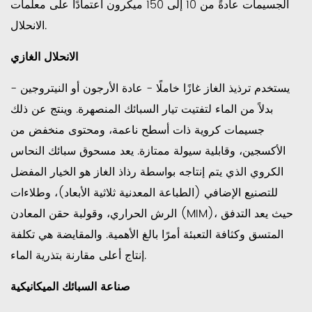
مكونات
الجسيمات عادةً من 10 إلى 150 ميكرون اعتمادًا على معلمات
مسحوق
الانحلال.
المعادن
3.2
الانحلال الغازي
التصنيع
يستخدم ترذيذ الغاز غازًا خاملًا - عادة الأرجون أو النيتروجين -
المضاف
بدلاً من الماء لتفتيت تيار السبائك المنصهرة. وينتج عن ذلك
والطباعة
جسيمات كروية ذات أسطح ناعمة، ومحتوى منخفض من
المعدنية
ثلاثية
الأكسجين، وقابلية سيولة ممتازة. يعد مسحوق سبائك النحاس
الأبعاد
الكروي الذي يتم إنتاجه بواسطة رذاذ الغاز هو الخيار المفضل
3.3
للتصنيع الإضافي (الطباعة المعدنية ثلاثية الأبعاد)، وطلاءات
طلاءات
الرش الحراري، وقولبة حقن المعادن (MIM)، حيث يعد التدفق
الرش
المتسق وكثافة التعبئة أمرًا بالغ الأهمية. والمقايضة هي تكلفة
الحراري
إنتاج أعلى مقارنة بتذرية الماء.
3.4
معاجين
صناعة السبائك الميكانيكية
اللحام