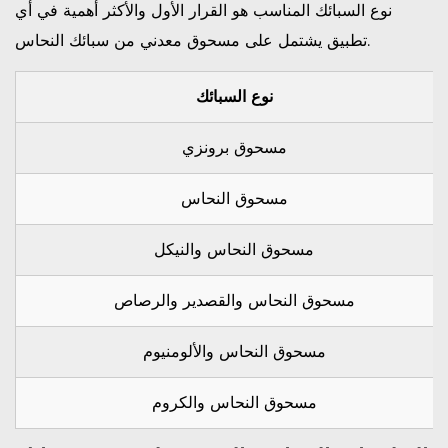
نوع السبائك المناسب هو القرار الأول والأكثر أهمية في أي
توزيع
تطبيق يشتمل على مسحوق معدني من سبائك النحاس.
حجم
الجسيمات
نوع السبائك
(PSD)
4.2
مسحوق برونزي
الكثافة
الظاهرة
مسحوق النحاس
والكثافة
الصنبورية
مسحوق النحاس والنيكل
4.3
محتوى
مسحوق النحاس والقصدير والرصاص
الأكسجين
والشوائب
مسحوق النحاس والألومنيوم
4.4
الانسيابية
مسحوق النحاس والكروم
5