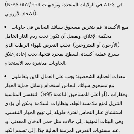
(NFPA 652/654 في الولايات المتحدة، وتوجيهات ATEX في
الاتحاد الأوروبي).
منع الأكسدة:
قم بتخزين مسحوق سبائك النحاس في حاويات
محكمة الإغلاق، ويفضل أن تكون تحت ردم الغاز الخامل
(الأرجون أو النيتروجين). تجنب التعرض للهواء الرطب الذي
يسرع عملية أكسدة السطح. بمجرد فتحها، يجب إعادة إغلاق
الحاويات مباشرة بعد الاستخدام.
معدات الحماية الشخصية:
يجب على العمال الذين يتعاملون
مع مسحوق سبائك النحاس استخدام وسائل حماية الجهاز
التنفسي المناسبة (N95 أو أعلى للمساحيق الناعمة)، وقفازات
النتريل لمنع ملامسة الجلد، ونظارات السلامة. يمكن أن يؤدي
استنشاق غبار النحاس لفترة طويلة إلى تهيج الجهاز التنفسي،
وفي البيئات المهنية، إلى حالات مثل حمى الدخان المعدني أو،
عند مستويات التعرض المزمنة العالية جدًا، إلى تسمم الكبد.