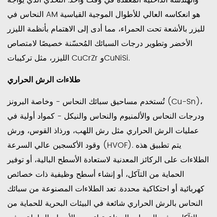
والهندسة الداخلية المعقدة في وقت واحد. التحدي الذي يواجه
تطبيقات
النحاس
النحاس في AM هو انعكاسه العالي للأطوال الموجية القياسية
المضادة
لليزر بالأشعة تحت الحمراء، مما أدى إلى الاهتمام بأنظمة الليزر
للميكروبات
الأخضر وتطوير درجات السبائك المُحسّنة خصيصًا لامتصاص
الليزر، مثل تركيبات CuCrZr وCuNiSi.
طلاءات الرش الحراري
تُستخدم مساحيق سبائك النحاس - وخاصة البرونز (Cu-Sn)،
ودرجات النحاس والألمنيوم والنحاس والنيكل - كمواد أولية في
عمليات الرش الحراري مثل رش اللهب، ورذاذ القوس، ورش
وقود الأكسجين عالي السرعة (HVOF). يتم تطبيق هذه
الطلاءات على الركائز المعدنية لاستعادة الأسطح البالية، أو توفير
الحماية من التآكل، أو إنشاء أسطح وظيفية ذات خصائص
كهربائية أو احتكاكية محددة. تعد الطلاءات المصنوعة من سبائك
النحاس بالرش الحراري شائعة في البيئات البحرية للحماية من