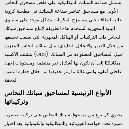
تشتمل صناعة السبائك الميكانيكية على طحن مسحوق النحاس
واللحام
3.5
الأولي مع مساحيق عناصر صناعة السبائك في مطحنة كروية
مواد
عالية الطاقة حتى يتم مزج المكونات بشكل موحد على مستوى
الاحتكاك
البنية المجهرية. تُستخدم هذه الطريقة لإنتاج مساحيق سبائك
3.6
النحاس ذات التركيبات أو الهياكل المجهرية التي يصعب تحقيقها
الأحبار
من خلال الصهر والانحلال التقليدي، مثل سبائك النحاس المعززة
والمعاجين
بتشتت الأكسيد (ODS). تميل المساحيق المصنوعة من السبائك
الموصلة
ميكانيكيًا إلى أن تكون لها أشكال غير منتظمة ومستويات إجهاد
4
داخلي أعلى، والتي غالبًا ما يتم تخفيفها من خلال خطوة التلدين
خصائص
اللاحقة.
المسحوق
الحرجة
الأنواع الرئيسية لمساحيق سبائك النحاس
وكيف
وتركيباتها
تؤثر
على
يحتوي كل نوع من مسحوق سبائك النحاس على تركيبة عنصرية
الأداء
مميزة تحدد خواصه الفيزيائية والميكانيكية والكيميائية. يعد اختيار
4.1