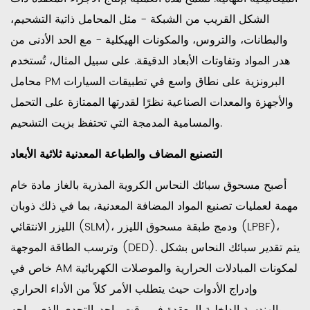
سبائك
الشكل القريب من الشبكة - مثل المحامل ذاتية التشحيم،
النحاس
والبطانات، والتروس، والمكونات الهيكلية - مع الحد الأدنى من
7.1
هدر المواد وتفاوتات الأبعاد الدقيقة. على سبيل المثال، تُستخدم
النمو
محامل PM البرونزية على نطاق واسع في تطبيقات السيارات
في
والأجهزة والمعدات الصناعية نظرًا لقدرتها الممتازة على التحمل
الطلب
والمسامية المدمجة التي تحتفظ بزيت التشحيم.
على
الصناعات
التصنيع المضاف والطباعة المعدنية ثلاثية الأبعاد
التحويلية
المضافة
أصبح مسحوق سبائك النحاس الكروية المذرية بالغاز مادة خام
7.2
مهمة لعمليات تصنيع المواد المضافة المعدنية، بما في ذلك ذوبان
تطبيقات
الليزر الانتقائي (SLM)، ودمج طبقة مسحوق الليزر (LPBF)،
الكهرباء
وترسب الطاقة الموجهة (DED). يتم تقدير سبائك النحاس بشكل
والمركبات
خاص في AM لمكونات المبادلات الحرارية والموصلات الكهربائية
الكهربائية
وإدراج الأدوات حيث يتطلب الأمر كلاً من الأداء الحراري
7.3