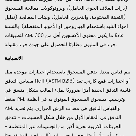
(ذرات الغلاف الجوي الخامل)، وبروتوكولات معالجة المسحوق
(التعبئة المختومة، والتخزين الخامل)، وبيئات المعالجة (تقليل
أجواء التلبد باستخدام الهيدروجين أو الأمونيا المنفصلة). بالنسبة
لتطبيقات AM، عادةً ما يكون محتوى الأكسجين أقل من 300
جزء في المليون مطلوبًا للحصول على جودة جزء مقبولة.
الانسيابية
يتم قياس معدل تدفق المسحوق باستخدام اختبارات موحدة مثل
مقياس التدفق Hall (ASTM B213) أو اختبارات قمع كارني. تعد
قابلية التدفق الجيدة أمرًا ضروريًا لملء القالب بشكل متسق في
ضغط PM، وترسيب مسحوق المسحوق الموثوق به في أنظمة
AM، والقياس الدقيق في معدات الرش الحراري. يتم تحديد
التدفق في المقام الأول من خلال شكل الجسيمات - تتدفق
الجزيئات الكروية بحرية أكبر من الجسيمات غير المنتظمة -
ويمكن أن تتأثر أيضًا بحجم الجسيمات (المساحيق الدقيقة جدًا