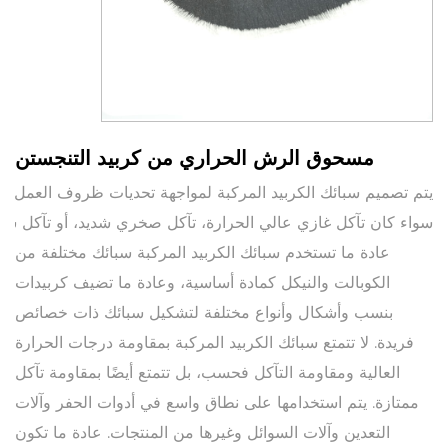
مسحوق الرش الحراري من كربيد التنجستن
يتم
تصميم
سبائك
الكربيد
المركبة
لمواجهة
تحديات
ظروف
العمل
ال
سواء
كان
تآكل
غازي
عالي
الحرارة،
تآكل
صخري
شديد،
أو
تآكل
سا
عادة ما تستخدم سبائك الكربيد المركبة سبائك مختلفة من
الكوبالت والنيكل كمادة أساسية، وعادة ما تضيف كربيدات
بنسب وأشكال وأنواع مختلفة لتشكيل سبائك ذات خصائص
فريدة. لا تتمتع سبائك الكربيد المركبة بمقاومة درجات الحرارة
العالية ومقاومة التآكل فحسب، بل تتمتع أيضًا بمقاومة تآكل
ممتازة. يتم استخدامها على نطاق واسع في أدوات الحفر وآلات
التعدين وآلات السوائل وغيرها من المنتجات. عادة ما تكون