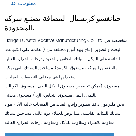
معلومات عنا
جيانغسو كريستال المضافة تصنيع
شركة
المحدودة.
Jiangsu Crystal Additive Manufacturing Co., Ltd. متخصصة في
البحث والتطوير، إنتاج وبيع أنواع مختلفة من (القائمة على الكوبالت،
القائمة على النيكل، سبائك النحاس والحديد ودرجات الحرارة العالية
والتنغستن المركب مسحوق الكربيد) مساحيق السبائك التي يمكن
استخدامها في مختلف التطبيقات العمليات.
مسحوق، (يمكن تخصيص مسحوق النيكل النقي، مسحوق الكوبالت
النقي، النقي مسحوق النحاس، الخ.) مسحوق معدني.
نحن ملتزمون دائمًا بتطوير وإنتاج العديد من المنتجات عالية الأداء مواد
سبائك للبيئات القاسية، مما يوفر للعملاء قوة عالية، مساحيق سبائك
مقاومة للاهتراء ومقاومة للتآكل ومقاومة درجات الحرارة العالية.