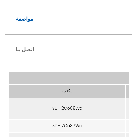
مواصفة
اتصل بنا
يكتب
SD-12Co88Wc
SD-17Co87Wc