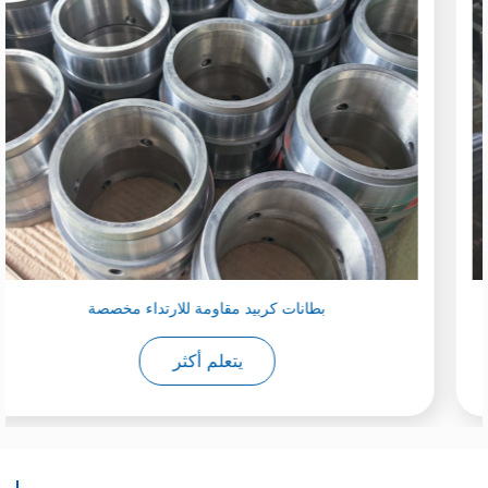
WC-12Co
اللحام برذاذ الأوكسي أسيتيلين
يتعلم أكثر
WC-13Co