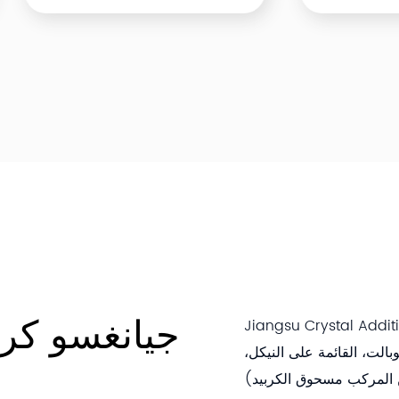
جيانغسو كري
Jiangsu Crys. متخصصة في البحث
وبالت، القائمة على النيكل،
ن المركب مسحوق الكربيد)