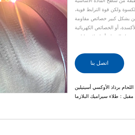
كسوة ولكن قوة الترابط قوية،
حسن بشكل كبير خصائص مقاومة
أكسدة، أو الخصائص الكهربائية
عديل السطح أو إصلاحه لتلبية
فير الكثير من تكاليف المواد.
ب مرحلة البخار، تتميز الكسوة
اتصل بنا
ثيف، والمزيج الجيد من الطلاء
رة في حجم الجسيمات ومحتواها،
للحام برذاذ الأوكسي أسيتيلين
لى نطاق واسع: سبائك النيكل،
مقبل：طلاء سيراميك البلازما
اس، ومركبات المصفوفة المعدنية