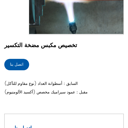
تخصيص مكبس مضخة التكسير
اتصل بنا
السابق：أسطوانة العداد (نوع مقاوم للتآكل)
مقبل：عمود سيراميك مخصص (أكسيد الألومنيوم)